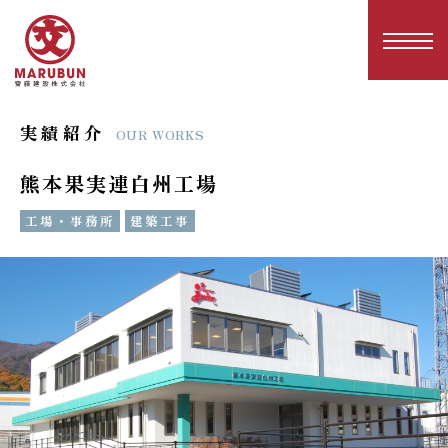
実績紹介
OUR WORKS
熊本果実連白州工場
工場・事務所
建築工事